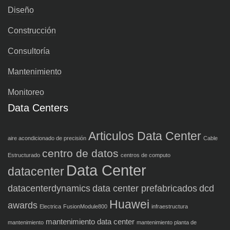
Diseño
Construcción
Consultoría
Mantenimiento
Monitoreo
Data Centers
Articulos Data Center
aire acondicionado de precisión
Cable
centro de datos
Estructurado
centros de computo
Data Center
datacenter
datacenterdynamics
data center prefabricados
dcd
Huawei
awards
Electrica
FusionModule800
infraestructura
mantenimiento data center
mantenimiento
mantenimiento planta de