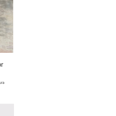
or
ura