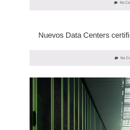
No Co
Nuevos Data Centers certif
No C