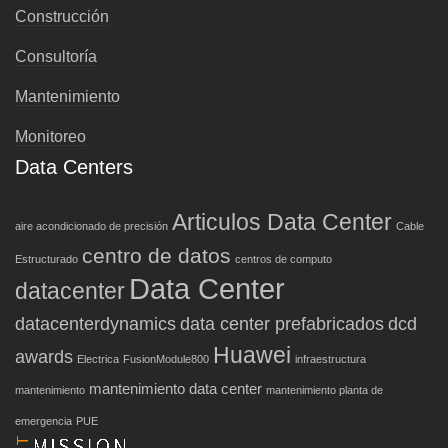
Construcción
Consultoría
Mantenimiento
Monitoreo
Data Centers
Articulos Data Center
aire acondicionado de precisión
Cable
centro de datos
Estructurado
centros de computo
Data Center
datacenter
datacenterdynamics
data center prefabricados
dcd
Huawei
awards
Electrica
FusionModule800
infraestructura
mantenimiento data center
mantenimiento
mantenimiento planta de
emergencia
PUE