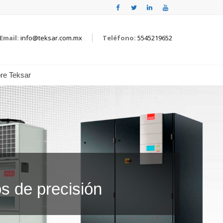
Email:
info@teksar.com.mx
Teléfono:
5545219652
re Teksar
s de precisión