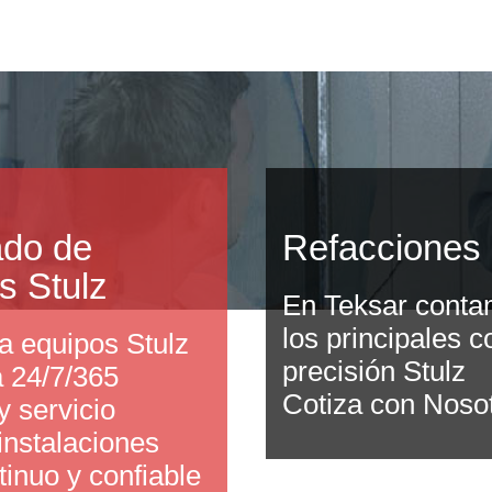
ado de
Refacciones 
s Stulz
En Teksar conta
los principales 
a equipos Stulz
precisión Stulz
a 24/7/365
Cotiza con Noso
 servicio
instalaciones
tinuo y confiable