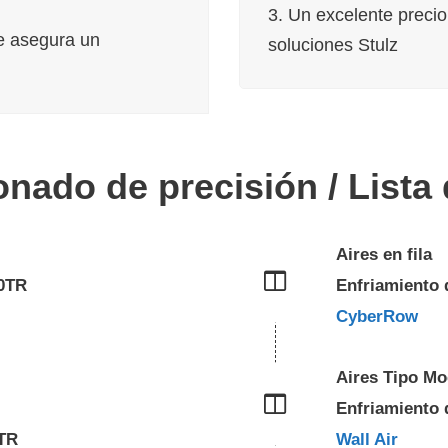
3. Un excelente precio
ue asegura un
soluciones Stulz
onado de precisión / Lista
Aires en fila
30TR
Enfriamiento 
CyberRow
Aires Tipo Mo
Enfriamiento 
5TR
Wall Air