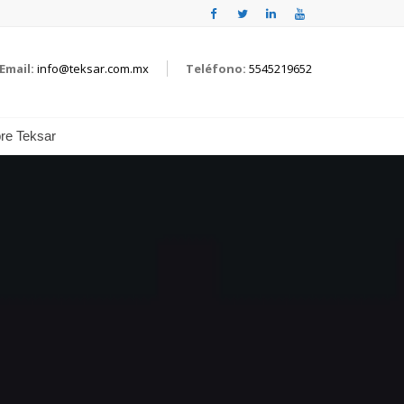
Email:
info@teksar.com.mx
Teléfono:
5545219652
re Teksar