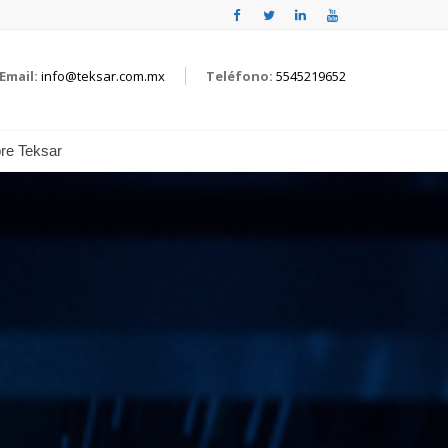
Email:
info@teksar.com.mx
Teléfono:
5545219652
re Teksar