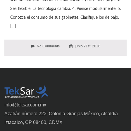
sencillo. Así será más fácil de administrar y de tener apoyo. 3.
Sea flexible. La tecnología cambia. 4. Piense modularmente. 5.
Conozca el consumo de sus gabinetes. Clasifique los de bajo,
[…]
No Comments
junio 21st, 2016
info@teksar.com.mx
Azafrán número 223, Colonia Granjas México, Alcaldía
Iztacalco, CP 08400, CDMX