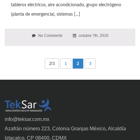
tableros eléctricos, aire acondicionado, grupo electrógeno
(planta de emergencia), sistemas […]
No Comments
octubre 7th, 2016
2/3
1
2
3
info@teksar.com.mx
Azafrán número 223, Colonia Granjas México, Alcaldía
Iztacalco, CP 08400, CDMX