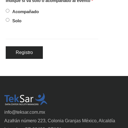
Indique si va solo o acompañado al evento
*
Acompañado
Solo
info@teksar.com.mx
Azafrán número 223, Colonia Granjas México, Alcaldía