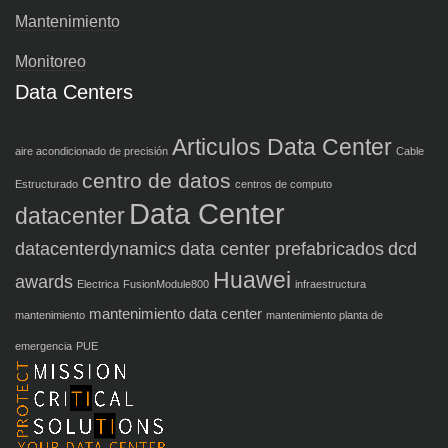
Mantenimiento
Monitoreo
Data Centers
Articulos Data Center
aire acondicionado de precisión
Cable
centro de datos
Estructurado
centros de computo
Data Center
datacenter
datacenterdynamics
data center prefabricados
dcd
Huawei
awards
Electrica
FusionModule800
infraestructura
mantenimiento data center
mantenimiento
mantenimiento planta de
emergencia
PUE