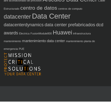
aire acondicionado de precisión
Cable
centro de datos
Estructurado
centros de computo
Data Center
datacenter
datacenterdynamics
data center prefabricados
dcd
Huawei
awards
Electrica
FusionModule800
infraestructura
mantenimiento data center
mantenimiento
mantenimiento planta de
emergencia
PUE