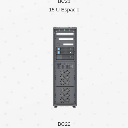
BC21
15 U Espacio
BC22