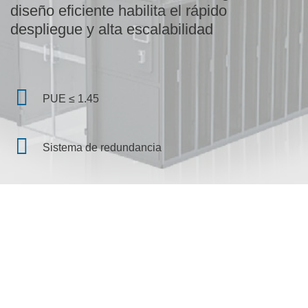
diseño eficiente habilita el rápido
despliegue y alta escalabilidad
PUE ≤ 1.45
Sistema de redundancia