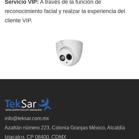
Servicio VIP:
A través de la función de
reconocimiento facial y realzar la experiencia del
cliente VIP.
info@teksar.com.mx
Azafrán número 223, Colonia Granjas México, Alcaldía
Iztacalco, CP 08400, CDMX