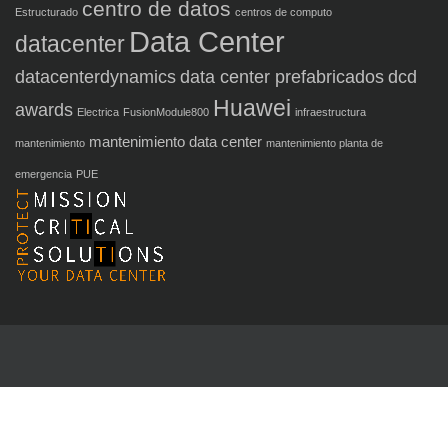
centro de datos
Estructurado
centros de computo
Data Center
datacenter
datacenterdynamics
data center prefabricados
dcd
Huawei
awards
Electrica
FusionModule800
infraestructura
mantenimiento data center
mantenimiento
mantenimiento planta de
emergencia
PUE